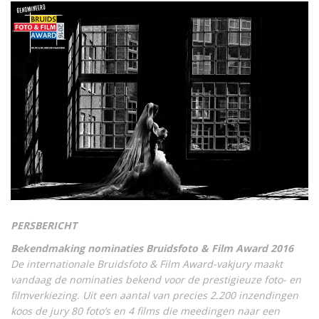
PERSBERICHT
Bekendmaking nominaties Bruidsfoto & Film Award 2016
De internationale Bruidsfoto & Film Award-vakjury maakt
vandaag de nominaties bekend voor de prestigieuze foto- en
filmverkiezing. Uit een aantal van precies 2.200 inzendingen
koos de jury 80 foto’s en 4 films die meedingen naar een