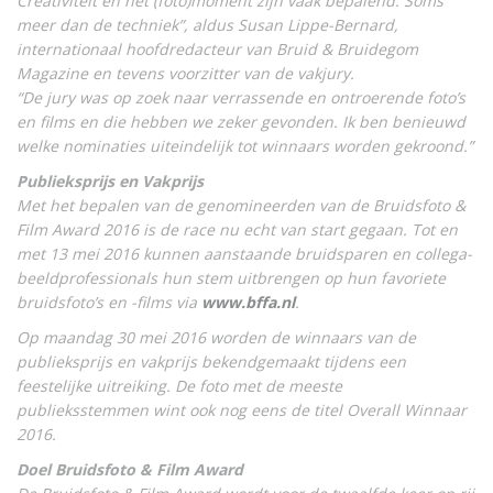
Creativiteit en het (foto)moment zijn vaak bepalend. Soms
meer dan de techniek”, aldus Susan Lippe-Bernard,
internationaal hoofdredacteur van Bruid & Bruidegom
Magazine en tevens voorzitter van de vakjury.
“De jury was op zoek naar verrassende en ontroerende foto’s
en films en die hebben we zeker gevonden. Ik ben benieuwd
welke nominaties uiteindelijk tot winnaars worden gekroond.”
Publieksprijs en Vakprijs
Met het bepalen van de genomineerden van de Bruidsfoto &
Film Award 2016 is de race nu echt van start gegaan. Tot en
met 13 mei 2016 kunnen aanstaande bruidsparen en collega-
beeldprofessionals hun stem uitbrengen op hun favoriete
bruidsfoto’s en -films via
www.bffa.nl
.
Op maandag 30 mei 2016 worden de winnaars van de
publieksprijs en vakprijs bekendgemaakt tijdens een
feestelijke uitreiking. De foto met de meeste
publieksstemmen wint ook nog eens de titel Overall Winnaar
2016.
Doel Bruidsfoto & Film Award