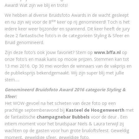
Award! Wat zijn we blij en trots!
We hebben al diverse Bruidsfoto Awards in de wacht gesleept
ste
en nu zijn wij voor de 8
keer op rij genomineerd! Toch is het
iedere keer weer bijzonder en spannend. Dit keer heeft de jury
deze 2 fantastische foto’s in de categorieën Styling & Sfeer en
Bruid genomineerd.
Zijn deze foto’s ook jouw favoriet? Stem op
www.bffa.nl
op
onze foto’s en maak kans op mooie prijzen. Stemmen kan tot
13 mei 2016. Op 30 mei worden de winnaars van de vakprijs en
de publieksprijs bekendgemaakt. Wij zijn super blij met jullie
stem….
Genomineerd Bruidsfoto Award 2016 categorie Styling &
Sfeer:
Het WOW-gevoel na het schieten van deze foto op een
prachtige septemberavond bij
Kasteel de Hoogenweerth
met
de fantastische
champagnebar Bubbels
voor de deur . Een
intiem moment voor het bruidspaar Niels & Laura terwijl zij
wachten op de gasten voor hun grote bruiloftsfeest. Geweldig
moment, geweldige sfeer, geweldige foto.