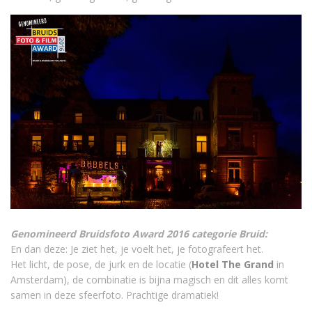
Genomineerd Bruidsfoto Award 2016 categorie Bruid:
En dan deze: Je ziet het, je voelt het, je fotografeert het.
Het licht, de pose, de jurk en de locatie (
Hotel The Grand
in
Amsterdam), de combinatie is bijna magisch en dit alles komt
samen in deze sfeerfoto. Prachtige dramatiek!