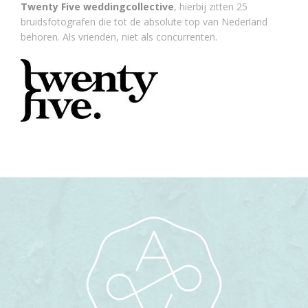
Twenty Five weddingcollective
, hierbij zitten 25
bruidsfotografen die tot de absolute top van Nederland
behoren. Als vrienden, niet als concurrenten.