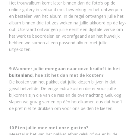
Het trouwalbum komt later binnen dan de foto’s op de
online gallery in verband met bewerking en het ontwerpen
en bestellen van het album. In de regel ontvangen jullie het
album binnen drie tot zes weken na jullie akkoord op de lay-
out. Uiteraard ontvangen jullie eerst een digitale versie om
het werk te beoordelen en voorafgaand aan het huwelijk
hebben we samen al een passend album met jullie
uitgekozen.
9 Wanneer jullie meegaan naar onze bruiloft in het
buitenland
, hoe zit het dan met de kosten?
De kosten van het pakket dat jullie kiezen blijven in dat
geval hetzelfde. De enige extra kosten die er voor jullie
bijkomen zijn die van de reis en de overnachting. Gelukkig
slapen we graag samen op één hotelkamer, dus dat hoeft
de pret niet te drukken om voor ons beiden te kiezen.
10 Eten jullie mee met onze gasten?
Meestal is het van het pakket afhankelijk of we er bij de