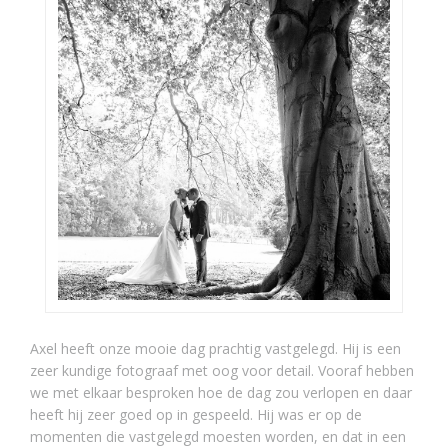
Axel heeft onze mooie dag prachtig vastgelegd. Hij is een
zeer kundige fotograaf met oog voor detail. Vooraf hebben
we met elkaar besproken hoe de dag zou verlopen en daar
heeft hij zeer goed op in gespeeld. Hij was er op de
momenten die vastgelegd moesten worden, en dat in een