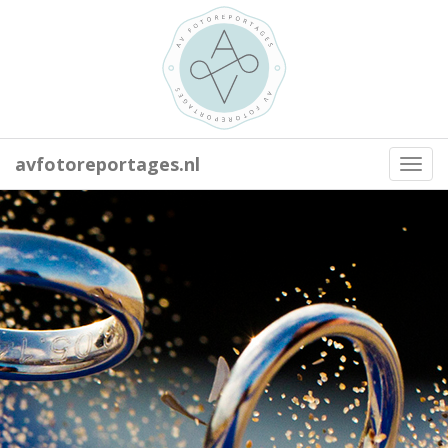
avfotoreportages.nl
Toggl
navig