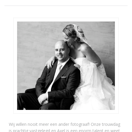
Wij willen nooit meer een ander fotograaf! Onze trouwdag
is prachtig vastgelegd en Axel is een enorm talent en weet