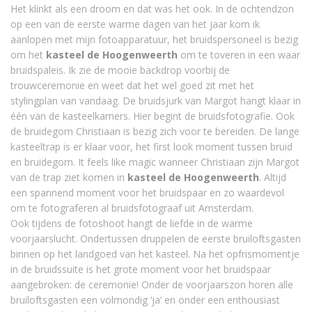
Het klinkt als een droom en dat was het ook. In de ochtendzon
op een van de eerste warme dagen van het jaar kom ik
aanlopen met mijn fotoapparatuur, het bruidspersoneel is bezig
om het
kasteel de Hoogenweerth
om te toveren in een waar
bruidspaleis. Ik zie de mooie backdrop voorbij de
trouwceremonie en weet dat het wel goed zit met het
stylingplan van vandaag. De bruidsjurk van Margot hangt klaar in
één van de kasteelkamers. Hier begint de bruidsfotografie. Ook
de bruidegom Christiaan is bezig zich voor te bereiden. De lange
kasteeltrap is er klaar voor, het first look moment tussen bruid
en bruidegom. It feels like magic wanneer Christiaan zijn Margot
van de trap ziet komen in
kasteel de Hoogenweerth
. Altijd
een spannend moment voor het bruidspaar en zo waardevol
om te fotograferen al bruidsfotograaf uit Amsterdam.
Ook tijdens de fotoshoot hangt de liefde in de warme
voorjaarslucht. Ondertussen druppelen de eerste bruiloftsgasten
binnen op het landgoed van het kasteel. Na het opfrismomentje
in de bruidssuite is het grote moment voor het bruidspaar
aangebroken: de ceremonie! Onder de voorjaarszon horen alle
bruiloftsgasten een volmondig ‘ja’ en onder een enthousiast