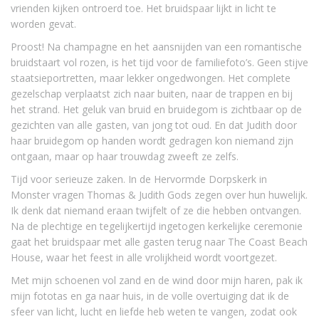
vrienden kijken ontroerd toe. Het bruidspaar lijkt in licht te
worden gevat.
Proost! Na champagne en het aansnijden van een romantische
bruidstaart vol rozen, is het tijd voor de familiefoto’s. Geen stijve
staatsieportretten, maar lekker ongedwongen. Het complete
gezelschap verplaatst zich naar buiten, naar de trappen en bij
het strand. Het geluk van bruid en bruidegom is zichtbaar op de
gezichten van alle gasten, van jong tot oud. En dat Judith door
haar bruidegom op handen wordt gedragen kon niemand zijn
ontgaan, maar op haar trouwdag zweeft ze zelfs.
Tijd voor serieuze zaken. In de Hervormde Dorpskerk in
Monster vragen Thomas & Judith Gods zegen over hun huwelijk.
Ik denk dat niemand eraan twijfelt of ze die hebben ontvangen.
Na de plechtige en tegelijkertijd ingetogen kerkelijke ceremonie
gaat het bruidspaar met alle gasten terug naar The Coast Beach
House, waar het feest in alle vrolijkheid wordt voortgezet.
Met mijn schoenen vol zand en de wind door mijn haren, pak ik
mijn fototas en ga naar huis, in de volle overtuiging dat ik de
sfeer van licht, lucht en liefde heb weten te vangen, zodat ook