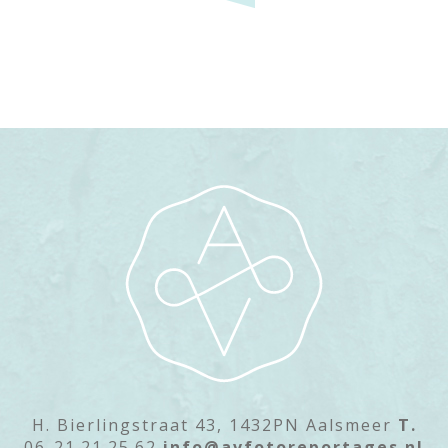
H. Bierlingstraat 43, 1432PN Aalsmeer
T.
06-21.21.25.62
info@avfotoreportages.nl