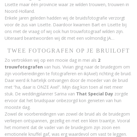
Lisette maar één provincie waar ze wilden trouwen, trouwen in
Noord-Holland.
Enkele jaren geleden hadden wij de bruidsfotografie verzorgt
voor de zus van Lisette. Daardoor kwamen Bart en Lisette bij
ons met de vraag of wij ook hun trouwfotograaf wilden zijn.
Uiteraard beantwoorden wij dit met een volmondig JA…
TWEE FOTOGRAFEN OP JE BRUILOFT
Zo vertrokken wij op een mooie dag in mei als
2
trouwfotografen
van huis. Vivian ging naar de bruidegom om
zijn voorbereidingen te fotograferen en ik(Axel) richting de bruid.
Daar werd ik hartelijk ontvangen door de moeder van de bruid
met “ha, daar is ONZE Axel”. Mijn dag kon toen al niet meer
stuk. De weddingplanner Sarina van
That Special Day
zorgde
ervoor dat het bruidspaar onbezorgd kon genieten van hun
mooiste dag.
Zowel de voorbereidingen van zowel de bruid als de bruidegom
verliepen ontspannen, gezellig en met een klein traantje. Vooral
het moment dat de vader van de bruidegom zijn zoon een
emotionele knuffel gaf, was erg waardevol om vast te leggen.