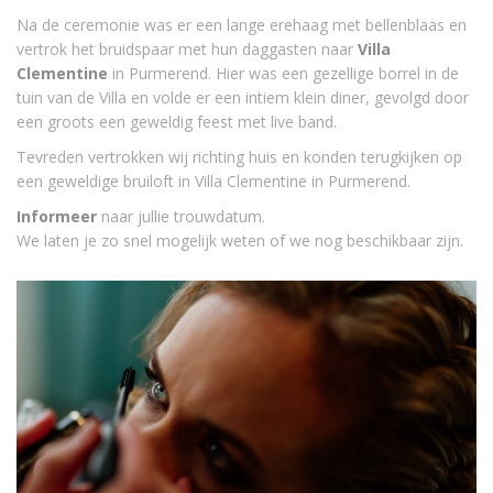
Na de ceremonie was er een lange erehaag met bellenblaas en
vertrok het bruidspaar met hun daggasten naar
Villa
Clementine
in Purmerend. Hier was een gezellige borrel in de
tuin van de Villa en volde er een intiem klein diner, gevolgd door
een groots een geweldig feest met live band.
Tevreden vertrokken wij richting huis en konden terugkijken op
een geweldige bruiloft in Villa Clementine in Purmerend.
Informeer
naar jullie trouwdatum.
We laten je zo snel mogelijk weten of we nog beschikbaar zijn.