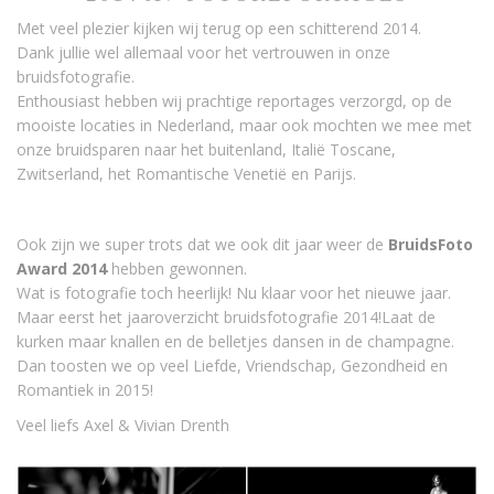
Met veel plezier kijken wij terug op een schitterend 2014.
Dank jullie wel allemaal voor het vertrouwen in onze
bruidsfotografie.
Enthousiast hebben wij prachtige reportages verzorgd, op de
mooiste locaties in Nederland, maar ook mochten we mee met
onze bruidsparen naar het buitenland, Italië Toscane,
Zwitserland, het Romantische Venetië en Parijs.
Ook zijn we super trots dat we ook dit jaar weer de
BruidsFoto
Award 2014
hebben gewonnen.
Wat is fotografie toch heerlijk! Nu klaar voor het nieuwe jaar.
Maar eerst het jaaroverzicht bruidsfotografie 2014!Laat de
kurken maar knallen en de belletjes dansen in de champagne.
Dan toosten we op veel Liefde, Vriendschap, Gezondheid en
Romantiek in 2015!
Veel liefs Axel & Vivian Drenth