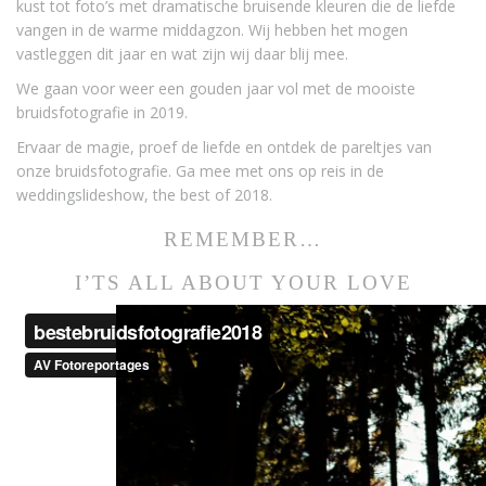
kust tot foto’s met dramatische bruisende kleuren die de liefde
vangen in de warme middagzon. Wij hebben het mogen
vastleggen dit jaar en wat zijn wij daar blij mee.
We gaan voor weer een gouden jaar vol met de mooiste
bruidsfotografie in 2019.
Ervaar de magie, proef de liefde en ontdek de pareltjes van
onze bruidsfotografie. Ga mee met ons op reis in de
weddingslideshow, the best of 2018.
REMEMBER…
I’TS ALL ABOUT YOUR LOVE