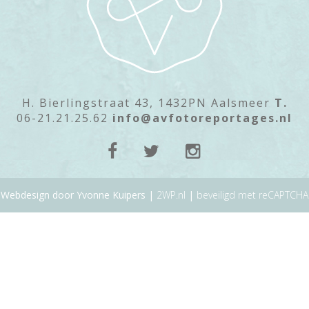
H. Bierlingstraat 43, 1432PN Aalsmeer
T.
06-21.21.25.62
info@avfotoreportages.nl
Webdesign door Yvonne Kuipers |
2WP.nl
|
beveiligd met reCAPTCHA