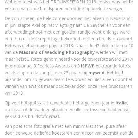
Wát een feest was het TROUWSEIZOEN 2018 en wat was het te
gek om van al de bruidsparen hun liefde op beeld te vangen.
De zon scheen, de hele zomer door en niet alleen in Nederland.
In juni stapte Axel op het vliegtuig naar De Seychellen voor een
afterweddingshoot met een gouden randje want onlangs werd
een foto uit deze reportage bekroond met een bruidsfotoaward.
e
Het was niet de enige prijs in 2018. Naast de 4
plek in de top 10
van de
Masters of Wedding Photography
werden wij met
maar liefst 3 foto’s genomineerd voor de bruidsfotoaward 2018!
Internationaal 3 Fearless Awards en 8
ISPWP
bekroonde foto’s.
e
en als klap op de vuurpijl een 2
plaats bij
mywed
! Het blijft
bijzonder om zo gewaardeerd te worden en niet alleen door het
winnen van awards maar ook zeker door onze lieve bruidsparen
van 2018.
Op veel hotspots als trouwlocatie het afgelopen jaar in
Italië
,
op Ibiza tot de waddeneilanden en alles er tussenin hebben wij
geknald als bruidsfotograaf.
Van poëtische fotografie met een minimalistische, pure sfeer
door eenvoud de liefde koesteren een decor van zeemist aan de