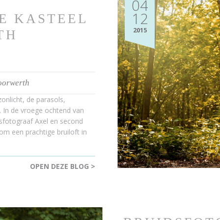
04
12
E KASTEEL
2015
TH
oorwerth
onlicht, de parasols,
. In de vroege ochtend van
dsfotograaf Axel en second
om een prachtige bruiloft in
OPEN DEZE BLOG >