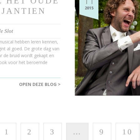
11
E HET OUDE
2015
 JANTIEN
e Slot
 musical hebben leren kennen,
gint al goed. De grote dag van
r de bruid wordt gekapt en
 ook voor het beroemde
OPEN DEZE BLOG >
1
2
3
…
9
10