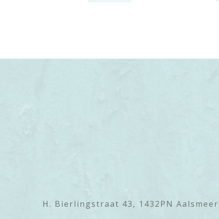
H. Bierlingstraat 43, 1432PN Aalsmeer