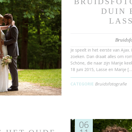
BRUIDSFOT
DUIN 
LASS
Bruidsf
Je speelt in het eerste van Ajax.
zoeken. Dan draait alles om rom
Schöne, die naar zijn Marije kee
18 juni 2015, Lasse en Marije […
CATEGORIE
Bruidsfotografie
06