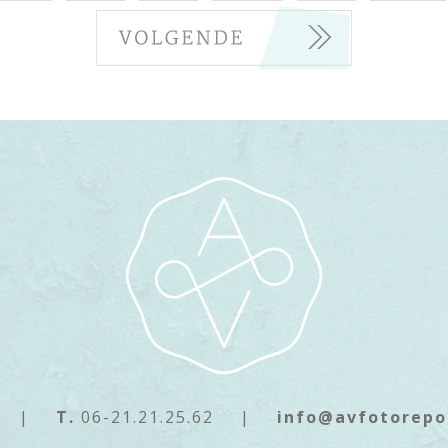
|
T.
06-21.21.25.62
|
info@avfotorepo