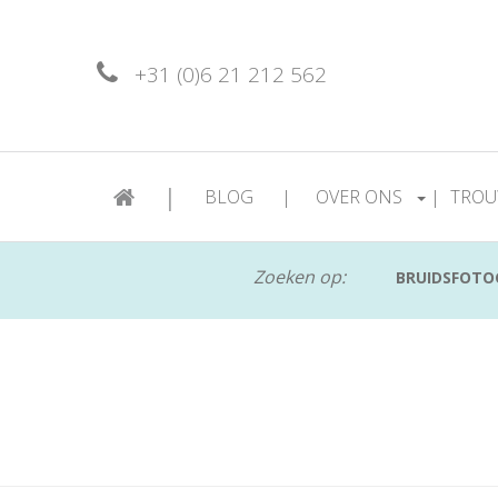
+31 (0)6 21 212 562
|
BLOG
|
OVER ONS
|
TROU
Zoeken op:
BRUIDSFOTO