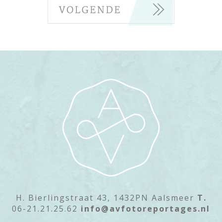
H. Bierlingstraat 43, 1432PN Aalsmeer
T.
06-21.21.25.62
info@avfotoreportages.nl