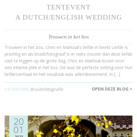
TENTEVENT
A DUTCH/ENGLISH WEDDING
Trouwen in het bos
Trouwen in het bos, Chris en Marlouk’s liefde in beeld Liefde is
prachtig en als bruidsfotograaf is er niets mooier dan deze liefde
vast te leggen op de grote dag. Chris en Marlouk kozen voor
een intieme plek in het bos. Dit was de perfecte setting voor hun
liefdesverhaal en het resultaat was adembenemend. In […]
OPEN DEZE BLOG >
CATEGORIE
Bruidsfotografie
20
01
2023