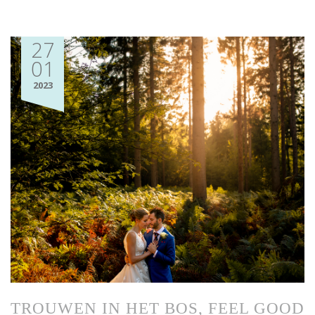
27
01
2023
TROUWEN IN HET BOS, FEEL GOOD