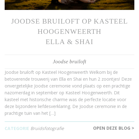
JOODSE BRUILOFT OP KASTEEL
HOOGENWEERTH
ELLA & SHAI
Joodse bruiloft
Joodse bruiloft op Kasteel Hoogenweerth Welkom bij de
betoverende trouwerij van Ella en Shai en hun 2 zoontjes! Deze
onvergetelijke Joodse ceremonie vond plaats op een prachtige
nazomerdag in september op Kasteel Hoogenweerth. Dit
kasteel met historische charme was de perfecte locatie voor
deze bijzondere liefdesverklaring. De Joodse ceremonie in de
prachtige tuin van het […]
OPEN DEZE BLOG >
CATEGORIE
Bruidsfotografie