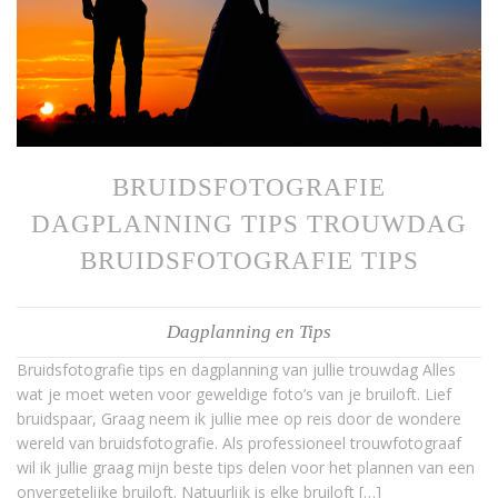
BRUIDSFOTOGRAFIE
DAGPLANNING TIPS TROUWDAG
BRUIDSFOTOGRAFIE TIPS
Dagplanning en Tips
Bruidsfotografie tips en dagplanning van jullie trouwdag Alles
wat je moet weten voor geweldige foto’s van je bruiloft. Lief
bruidspaar, Graag neem ik jullie mee op reis door de wondere
wereld van bruidsfotografie. Als professioneel trouwfotograaf
wil ik jullie graag mijn beste tips delen voor het plannen van een
onvergetelijke bruiloft. Natuurlijk is elke bruiloft […]