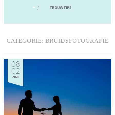
|
TROUWTIPS
CATEGORIE:
BRUIDSFOTOGRAFIE
08
02
2023