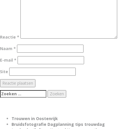
Reactie
*
Naam
*
E-mail
*
Site
Zoeken
naar:
Trouwen in Oostenrijk
Bruidsfotografie Dagplanning tips trouwdag