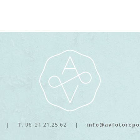
|
T.
06-21.21.25.62
|
info@avfotorepo