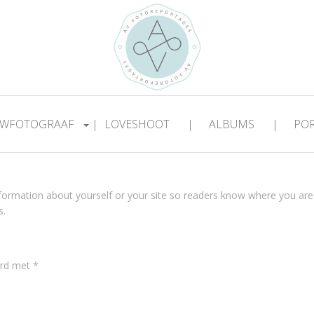
WFOTOGRAAF
|
LOVESHOOT
|
ALBUMS
|
PO
information about yourself or your site so readers know where you ar
s.
erd met
*